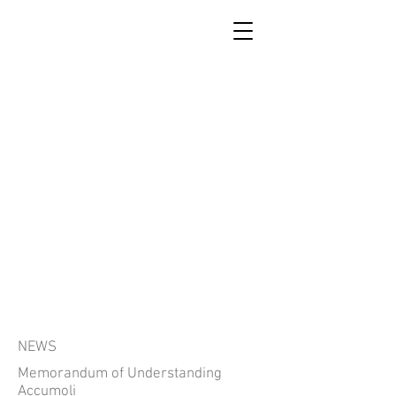
SCUOLA DI RICOSTRUZIONE
DI ACCUMOLI
NEWS
Memorandum of Understanding
Accumoli