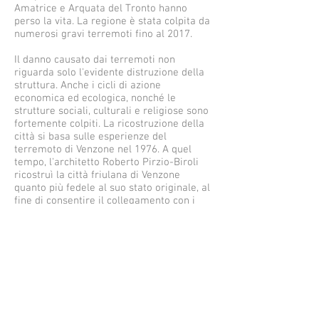
Amatrice e Arquata del Tronto hanno
perso la vita. La regione è stata colpita da
numerosi gravi terremoti fino al 2017.
Il danno causato dai terremoti non
riguarda solo l'evidente distruzione della
struttura. Anche i cicli di azione
economica ed ecologica, nonché le
strutture sociali, culturali e religiose sono
fortemente colpiti. La ricostruzione della
città si basa sulle esperienze del
terremoto di Venzone nel 1976. A quel
tempo, l'architetto Roberto Pirzio-Biroli
ricostruì la città friulana di Venzone
quanto più fedele al suo stato originale, al
fine di consentire il collegamento con i
social, strutture culturali ed economiche.
Da parte della città di Venzone c'è la
volontà di sostenere la
Scuola di R
icostruzione di Accumoli
con conoscenza
ed esperienza. Pirzio-Biroli è disponibile
come insegnante e membro dello staff
dell'Università del Danubio Krems della
scuola di ricostruzione di Accumoli.