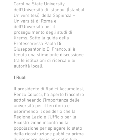
right).
Colucci
Carolina State University,
self-
(Photo:
(Radici
timer)
dell'Università di Istanbul (İstanbul
Anglia
Accumolesi).
Üniversitesi), della Sapienza –
Ruskin
(Photo:
Università di Roma e
University
Anglia
dell'Università per il
/
Ruskin
proseguimento degli studi di
Fabrizio
University
Krems. Sotto la guida della
Galeazzi)
/
Professoressa Paola Di
Fabrizio
Giuseppantonio Di Franco, si è
Galeazzi)
tenuta una stimolante discussione
tra le istituzioni di ricerca e le
autorità locali.
I Ruoli
Il presidente di Radici Accumolesi,
Renzo Colucci, ha aperto l'incontro
sottolineando l'importanza delle
università per il territorio e
esprimendo il desiderio che la
Regione Lazio e l'Ufficio per la
Ricostruzione incontrino la
popolazione per spiegare lo stato
della ricostruzione pubblica prima
di prendere decisioni definitive