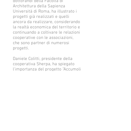
dottorandi della Facoltà di
Architettura della Sapienza
Università di Roma, ha illustrato i
progetti già realizzati e quelli
ancora da realizzare, considerando
la realtà economica del territorio e
continuando a coltivare le relazioni
cooperative con le associazioni,
che sono partner di numerosi
progetti.
Daniele Colitti, presidente della
cooperativa Sherpa, ha spiegato
l'importanza del progetto "Accumoli
e le sue Radici" cofinanziato dalla
Regione Lazio per il territorio e ha
mostrato sullo schermo le
interviste di alcuni abitanti di
Accumoli realizzate nell'ambito del
precedente progetto "Accumoli
2030 per un'agricoltura etica e
sostenibile", anch'esso realizzato in
collaborazione con Radici
Accumolesi e altre associazioni
della comunità. Oltre alle interviste,