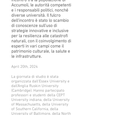
incontro tra la popolazione di
Civica
Marco
Di
(1st
Sapienza
in
at
Accumoli, le autorità competenti
during
Polvani
Giuseppantonio
from
University
Accumoli.
work
e i responsabili politici, nonché
the
(Actionaid
Di
left),
of
(Photo:
with
diverse università. Il fulcro
tour
Italia),
Franco
welcomed
Rome,
UWK
Lecturer
dell'incontro è stato lo scambio
of
Marta
(University
by
accompanied
/
Fabio
di conoscenze sull'uso di
the
Volpi
Essex).
Mayor
by
Christian
Balducci
Red
(translator),
(Photo:
Franca
Professor
Hanus)
and
strategie innovative e inclusive
Zone
Professor
Anglia
D’Angeli
Andrea
Professor
per la resilienza alle catastrofi
of
Paola
Ruskin
(3rd
Grimaldi
Andrea
naturali, con il coinvolgimento di
Accumoli,
Di
University
from
(10th
Grimaldi
esperti in vari campi come il
accompanied
Giuseppantonio
/
left)
from
in
patrimonio culturale, la salute e
by
Di
Fabrizio
and
left)
the
le infrastrutture.
Renzo
Franco
Galeazzi)
Professor
and
Accumoli
Colucci
(University
Christian
Professor
Reconstruction
April 20th, 2024
(5th
Essex),
Hanus
Christian
School.
from
Professor
(1st
Hanus
(Photo:
left)
Christian
from
La giornata di studio è stata
(1st
UWK
and
Hanus,
right).
organizzata dall'Essex University e
from
/
Univ.-
Adriano
(Photo:
dall'Anglia Ruskin University
left).
Christian
Prof.
Piscitelli
Comune
(Cambridge). Hanno partecipato
(Photo:
Hanus)
Dr.
(Pro
di
professori e studenti della CEPT
UWK
Christian
Loco
Accumoli
University indiana, della University
/
Hanus
di
/
of Massachusetts, della University
Christian
(1st
Accumoli),
Giuliana
of Southern California, della
Hanus
from
Renzo
Salvetta)
University of Baltimore, della North
with