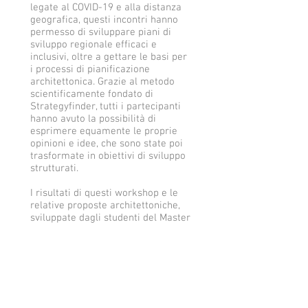
legate al COVID-19 e alla distanza
geografica, questi incontri hanno
permesso di sviluppare piani di
sviluppo regionale efficaci e
inclusivi, oltre a gettare le basi per
i processi di pianificazione
architettonica. Grazie al metodo
scientificamente fondato di
Strategyfinder, tutti i partecipanti
hanno avuto la possibilità di
esprimere equamente le proprie
opinioni e idee, che sono state poi
trasformate in obiettivi di sviluppo
strutturati.
I risultati di questi workshop e le
relative proposte architettoniche,
sviluppate dagli studenti del Master
in Strutture a Membrana sotto la
guida del Dott. Robert Roithmayr,
offrono soluzioni pratiche per
promuovere il turismo sostenibile
e migliorare le condizioni di vita
attraverso la mobilità elettrica e un
migliore accesso ai servizi per