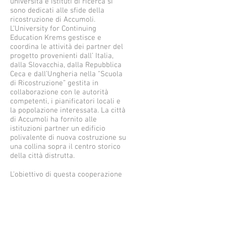
università e istituti di ricerca si
sono dedicati alle sfide della
ricostruzione di Accumoli.
L'University for Continuing
Education Krems gestisce e
coordina le attività dei partner del
progetto provenienti dall’ Italia,
dalla Slovacchia, dalla Repubblica
Ceca e dall’Ungheria nella "Scuola
di Ricostruzione” gestita in
collaborazione con le autorità
competenti, i pianificatori locali e
la popolazione interessata. La città
di Accumoli ha fornito alle
istituzioni partner un edificio
polivalente di nuova costruzione su
una collina sopra il centro storico
della città distrutta.
L'obiettivo di questa cooperazione
interdisciplinare è quello di
sviluppare e realizzare progetti di
insegnamento e ricerca a lungo
termine che si concentrino non
solo sulla ricostruzione a prova di