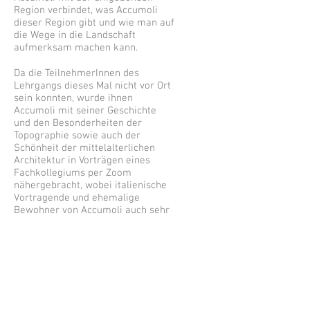
Region verbindet, was Accumoli
dieser Region gibt und wie man auf
die Wege in die Landschaft
aufmerksam machen kann.
Da die TeilnehmerInnen des
Lehrgangs dieses Mal nicht vor Ort
sein konnten, wurde ihnen
Accumoli mit seiner Geschichte
und den Besonderheiten der
Topographie sowie auch der
Schönheit der mittelalterlichen
Architektur in Vorträgen eines
Fachkollegiums per Zoom
nähergebracht, wobei italienische
Vortragende und ehemalige
Bewohner von Accumoli auch sehr
persönliche und authentische
Beiträge einbrachten.
Ergänzt wurde das Wissen der
Studierenden über Accumoli durch
die Auseinandersetzung mit zur
Verfügung gestelltem Planmaterial